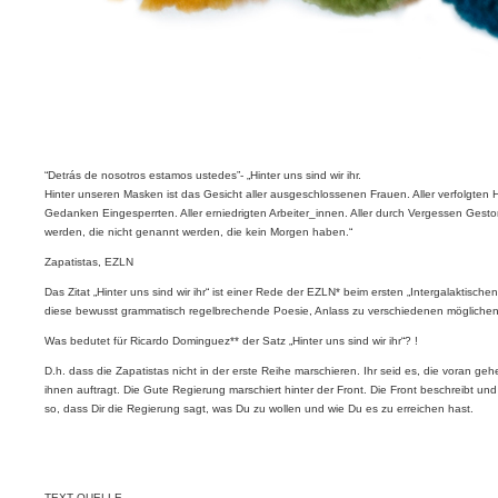
“Detrás de nosotros estamos ustedes”- „Hinter uns sind wir ihr.
Hinter unseren Masken ist das Gesicht aller ausgeschlossenen Frauen. Aller verfolgten 
Gedanken Eingesperrten. Aller erniedrigten Arbeiter_innen. Aller durch Vergessen Gest
werden, die nicht genannt werden, die kein Morgen haben.“
Zapatistas, EZLN
Das Zitat „Hinter uns sind wir ihr“ ist einer Rede der EZLN* beim ersten „Intergalaktisc
diese bewusst grammatisch regelbrechende Poesie, Anlass zu verschiedenen möglichen 
Was bedutet für Ricardo Dominguez** der Satz „Hinter uns sind wir ihr“? !
D.h. dass die Zapatistas nicht in der erste Reihe marschieren. Ihr seid es, die voran g
ihnen auftragt. Die Gute Regierung marschiert hinter der Front. Die Front beschreibt un
so, dass Dir die Regierung sagt, was Du zu wollen und wie Du es zu erreichen hast.
TEXT QUELLE