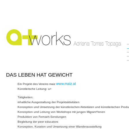
_
_
_
_
DAS LEBEN HAT GEWICHT
www.maiz.at
Ein Projekt des Vereins maiz
Künstlerische Leitung: a+
Tätigkeiten:
inhaltliche Ausgestaltung der Projektaktivitäten
Konzeption und Umsetzung der künstlerischen Aktivitäten und künstlerischen Produ
Konzeption und Leitung von Workshops mit jungen Migrant*innen
Produktion von Fernseh-Sendungen
Begleitung der peer educators
Konzeption, Kuration und Umsetzung einer Wanderausstellung