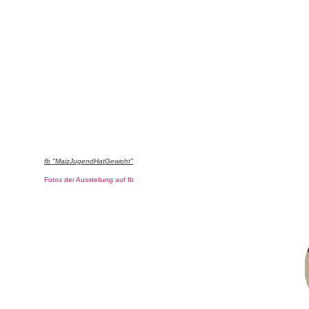
fb "MaizJugendHatGewicht"
Fotos der Ausstellung auf fb