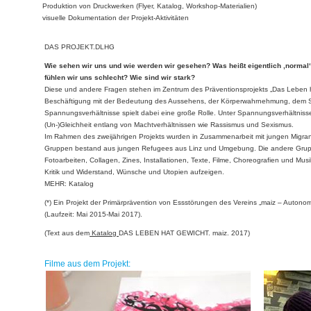
Produktion von Druckwerken (Flyer, Katalog, Workshop-Materialien)
visuelle Dokumentation der Projekt-Aktivitäten
DAS PROJEKT.DLHG
Wie sehen wir uns und wie werden wir gesehen? Was heißt eigentlich ‚normal
fühlen wir uns schlecht? Wie sind wir stark?
Diese und andere Fragen stehen im Zentrum des Präventionsprojekts „Das Leben hat
Beschäftigung mit der Bedeutung des Aussehens, der Körperwahrnehmung, dem Sp
Spannungsverhältnisse spielt dabei eine große Rolle. Unter Spannungsverhältnisse
(Un-)Gleichheit entlang von Machtverhältnissen wie Rassismus und Sexismus.
Im Rahmen des zweijährigen Projekts wurden in Zusammenarbeit mit jungen Migrant*
Gruppen bestand aus jungen Refugees aus Linz und Umgebung. Die andere Gruppe
Fotoarbeiten, Collagen, Zines, Installationen, Texte, Filme, Choreografien und Mus
Kritik und Widerstand, Wünsche und Utopien aufzeigen.
MEHR: Katalog
(*) Ein Projekt der Primärprävention von Essstörungen des Vereins „maiz – Autono
(Laufzeit: Mai 2015-Mai 2017).
(Text aus d
em
Katalog
DA
S LEBEN HAT GEWICHT. maiz. 2017)
Filme aus dem Projekt: