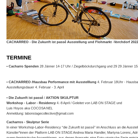
CACHARREO - Die Zukunft ist passé Ausstellung und Flohmarkt -Vorchdorf 202
TERMINE
•
Cacharro Spenden
28 Jänner 14-17 Uhr / Ziegelböckdurchgang und 29 29 Jänner 15-
•
CACHARREO /Hausbau Performance mit Ausstelllung
4. Februar 18Uhr - Hausba
Ausstellungsdauer 4. Februar - 3. April
•
Die Zukunft ist passé
/
AKTION SKULPTUR
Workshop - Labor - Residency
4.-8 April / Geleitet von LAB ON STAGE und
Luis Hoyos aka COCOSA NEL
Anmeldung: labonstagecollective@gmail.com
Cacharros - Skulptur Serie
In einer Workshop-Labor-Residency “die Zukunft ist passé” im Anschluss an die Ausste
Künstler*innen der Platform LAB ON STAGE Andrea Maria Handler, Martyna Lorenc, A
queer-feministische Assemblagen, aus denen ihrerseits eine Foto-utopische Serie entst