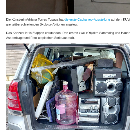
Die Künstlerin Adriana Torres Topaga hat
die erste Cacharreo-Ausstellung
auf dem KUVA 
grenzüberschreitenden Skulptur-Aktionen angelegt.
Das Konzept ist in Etappen entstanden. Den ersten zwei (Objekte Sammelng und Hausbau)
Assemblage und Foto-utopischen Serie ausstellt.