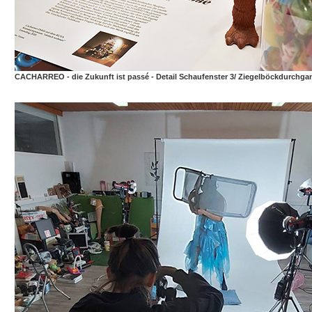
CACHARREO - die Zukunft ist passé - Detail Schaufenster 3/ Ziegelböckdurchga