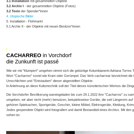
3.1 Installation
mit gesammelten Objekte
3.2 Archiv I
- der gesammelten Objekte (Fotos)
3.2 Texte
der Spender*innen
4. Utopische Bilder
5. Installation - Flohmarkt
5.1 Archiv II - der Objekte mit neuen Besitzer*innen
f
CACHARREO
in Vorchdorf
die Zunkunft ist passé
Wie wir mit "Klumpert" umgehen nimmt sich die gebürtige Kolumbianerin Adriana Torres
Wort "Cacharreo" soviel wie Kram oder Gerümpel. Das Verb cacharrear bezeichnet die
Umschlichten und "Entstauben" dieser abgestellten Objekte.
In Anlehnung an diese Kulturtechnik soll der Titel dieses künstlerischen Werkes die D
Die Vorchdorfer Bevölkerung wareingeladen bis zum 29.1.2022 ihre "Cacharros" zu samm
umgeben, wir aber nicht (mehr) benutzen, beispielsweise Geräte, die seit Längerem auf
gehören Spielsachen, Sportgeräte, Geschirr, kleine Möbel, Elektrogeräte, Kleidung, Krim
Jedes gespendete Objekt wird fotografiert und damit Bestandteil eines Archivs. Mit de
sehen ist.