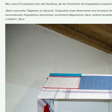
Who cares (!?) verkörpert eine alte Handlung, die der Geschichte des Kapitalismus entsprich
„Meist unbezahlte Tätigkeiten im Haushalt, Sorgearbeit sowie Mutterschaft sind konstitutiv für
transnationalen Kapitalismus übernehmen zunehmend Migrantinnen diese schlecht bezahlten 
v=4XdtXY_8Eos