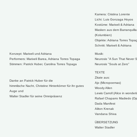
Kamera: Cristina Lorente
Licht: Luis Gonzaga Hoyos
Kostüme: Marixeli & Adriana
Masken aus dem Barranquilla
(Kolumbien)
Objekte: Adriana Torres Topa
Schnitt: Marixeli & Adriana
Konzept: Marixeli und Adriana
Musik:
Performers: Marixeli Barea, Adriana Torres Topaga
Neurosis "A Sun That Never S
Stimmen: Patrick Huber, Carolina Torres Topaga
Neurosis "Souls at Zero"
TEXTE
Zitate aus:
Danke an Patrick Huber für die
Ajo (Micropoemas)
himmlische Nacht, Christine Hinterkörner für ihr gutes
Woody Allen
Auge und
Lewis Carroll (Alice in wonder
Walter Stadler für seine Omnipräsenz
Rafael Chaparro Madiedo (Op
Dada Manifest
Ailton Krenak
Vandana Shiva
ÜBERSETZUNG
Walter Stadler